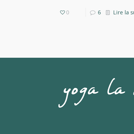
0
6
Lire la s