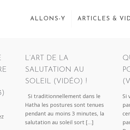
ALLONS-Y
ARTICLES & VI
E
L’ART DE LA
Q
RE
SALUTATION AU
P
SOLEIL (VIDÉO) !
(
3)
Si traditionnellement dans le
Si
Hatha les postures sont tenues
pa
pendant au moins 3 minutes, la
ce
ez
salutation au soleil sort
[…]
par