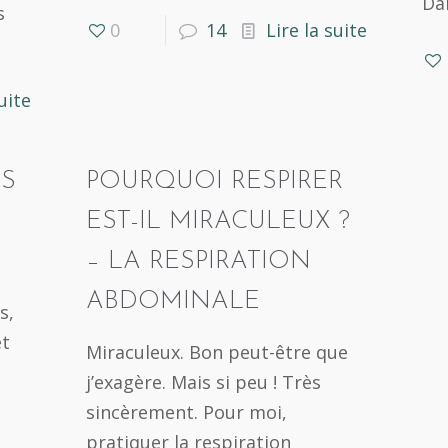
Da
s
0
14
Lire la suite
uite
S
POURQUOI RESPIRER
EST-IL MIRACULEUX ?
– LA RESPIRATION
ABDOMINALE
s,
et
Miraculeux. Bon peut-être que
j’exagère. Mais si peu ! Très
sincèrement. Pour moi,
pratiquer la respiration